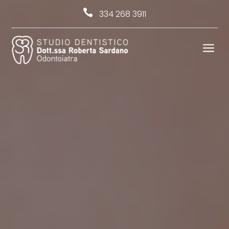

334 268 3911
a