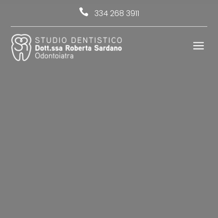

334 268 3911
a